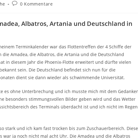
Beitrags-
che
0 Kommentare
Kommentare:
Amadea, Albatros, Artania und Deutschland in
einem Terminkalender war das Flottentreffen der 4 Schiffe der
die Amadea, die Albatros, die Artania und die Deutschland
 in diesem Jahr die Phoenix-Flotte erweitert und dürfte vielen
ekannt sein. Die Deutschland befindet sich nun für die
monaten dient sie dann wieder als schwimmende Universität.
e es ohne Unterbrechung und ich musste mich mit dem Gedanke
eine besonders stimmungsvollen Bilder geben wird und das Wetter
Aussichtsbereich des Terminals überdacht ist und ich nicht im Regen
so stark und ich kam fast trocken bis zum Zuschauerbereich. Diese
s war ja noch nicht mal acht Uhr. Die Amadea und die Albatros