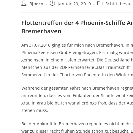
Beitrags-
Beitrag
Beitrags-
Bjoern
Januar 20, 2019
Schiffsbesu
Autor:
veröffentlicht:
Kategorie:
Flottentreffen der 4 Phoenix-Schiffe 
Bremerhaven
Am 31.07.2016 ging es für mich nach Bremerhaven. In m
Phoenix Seereisen GmbH eingetragen. Erstmalig wurden 
gemeinsam in einem Hafen erwartet. Die Deutschland hat
Menschen aus der ZDF Fernsehserie „Das Traumschiff“ b
Sommerzeit in der Charter von Phoenix. In den Winter
Während der gesamten Fahrt nach Bremerhaven regnet
anfreunden, dass es vom Einlaufen der Schiffe wohl k
grau in grau bleibt. Ich war allerdings froh, dass der 
stehen muss.
Bei der Ankunft in Bremerhaven regnete es nicht mehr 
war zu dieser recht frühen Stunde schon gut besucht. E