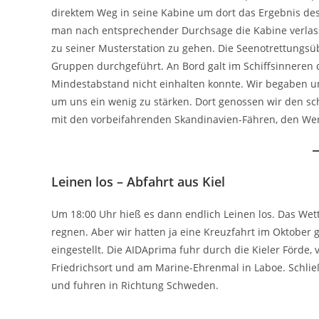
direktem Weg in seine Kabine um dort das Ergebnis de
man nach entsprechender Durchsage die Kabine verla
zu seiner Musterstation zu gehen. Die Seenotrettungsü
Gruppen durchgeführt. An Bord galt im Schiffsinnere
Mindestabstand nicht einhalten konnte. Wir begaben u
um uns ein wenig zu stärken. Dort genossen wir den s
mit den vorbeifahrenden Skandinavien-Fähren, den Werf
Leinen los – Abfahrt aus Kiel
Um 18:00 Uhr hieß es dann endlich Leinen los. Das Wette
regnen. Aber wir hatten ja eine Kreuzfahrt im Oktober
eingestellt. Die AIDAprima fuhr durch die Kieler Förde
Friedrichsort und am Marine-Ehrenmal in Laboe. Schli
und fuhren in Richtung Schweden.