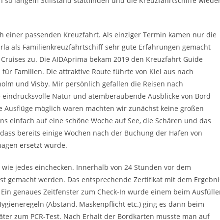
 so langem Stillstand stattfinden und die Kreuzfahrtschiffe wiede
h einer passenden Kreuzfahrt. Als einziger Termin kamen nur die
erla als Familienkreuzfahrtschiff sehr gute Erfahrungen gemacht
A Cruises zu. Die AIDAprima bekam 2019 den Kreuzfahrt Guide
für Familien. Die attraktive Route führte von Kiel aus nach
olm und Visby. Mir persönlich gefallen die Reisen nach
ne eindrucksvolle Natur und atemberaubende Ausblicke von Bord
te Ausflüge möglich waren machten wir zunächst keine großen
ns einfach auf eine schöne Woche auf See, die Schären und das
, dass bereits einige Wochen nach der Buchung der Hafen von
agen ersetzt wurde.
st wie jedes einchecken. Innerhalb von 24 Stunden vor dem
st gemacht werden. Das entsprechende Zertifikat mit dem Ergebni
. Ein genaues Zeitfenster zum Check-In wurde einem beim Ausfülle
Hygieneregeln (Abstand, Maskenpflicht etc.) ging es dann beim
ter zum PCR-Test. Nach Erhalt der Bordkarten musste man auf