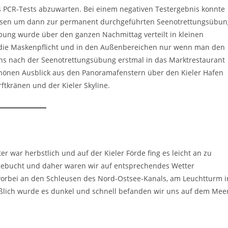
s PCR-Tests abzuwarten. Bei einem negativen Testergebnis konnte
ssen um dann zur permanent durchgeführten Seenotrettungsübun
bung wurde über den ganzen Nachmittag verteilt in kleinen
n die Maskenpflicht und in den Außenbereichen nur wenn man den
ns nach der Seenotrettungsübung erstmal in das Marktrestaurant
chönen Ausblick aus den Panoramafenstern über den Kieler Hafen
tkränen und der Kieler Skyline.
r war herbstlich und auf der Kieler Förde fing es leicht an zu
 gebucht und daher waren wir auf entsprechendes Wetter
, vorbei an den Schleusen des Nord-Ostsee-Kanals, am Leuchtturm i
eßlich wurde es dunkel und schnell befanden wir uns auf dem Mee