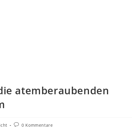
 die atemberaubenden
m
Beitrags-
icht
0 Kommentare
Kommentare: