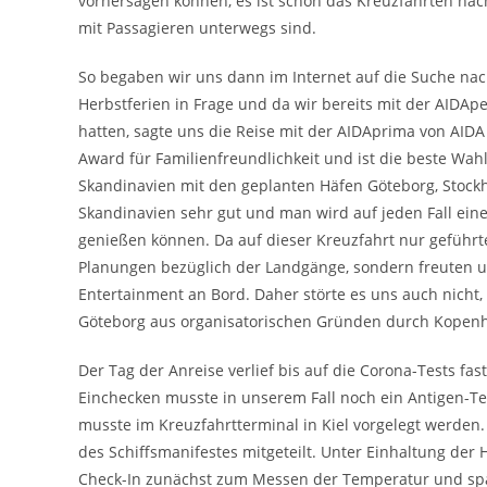
vorhersagen können, es ist schön das Kreuzfahrten nach
mit Passagieren unterwegs sind.
So begaben wir uns dann im Internet auf die Suche nac
Herbstferien in Frage und da wir bereits mit der AIDAp
hatten, sagte uns die Reise mit der AIDAprima von AID
Award für Familienfreundlichkeit und ist die beste Wahl 
Skandinavien mit den geplanten Häfen Göteborg, Stockh
Skandinavien sehr gut und man wird auf jeden Fall ei
genießen können. Da auf dieser Kreuzfahrt nur geführ
Planungen bezüglich der Landgänge, sondern freuten u
Entertainment an Bord. Daher störte es uns auch nicht
Göteborg aus organisatorischen Gründen durch Kopenh
Der Tag der Anreise verlief bis auf die Corona-Tests fa
Einchecken musste in unserem Fall noch ein Antigen-Te
musste im Kreuzfahrtterminal in Kiel vorgelegt werden
des Schiffsmanifestes mitgeteilt. Unter Einhaltung der 
Check-In zunächst zum Messen der Temperatur und spä