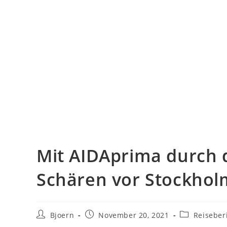
Mit AIDAprima durch
Schären vor Stockhol
Beitrags-
Beitrag
Beitrags-
Bjoern
November 20, 2021
Reiseber
Autor:
veröffentlicht:
Kategorie: