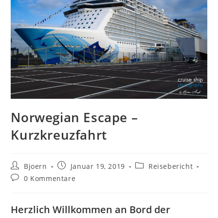
Norwegian Escape –
Kurzkreuzfahrt
Beitrags-
Beitrag
Beitrags-
Bjoern
Januar 19, 2019
Reisebericht
Autor:
veröffentlicht:
Kategorie:
Beitrags-
0 Kommentare
Kommentare:
Herzlich Willkommen an Bord der