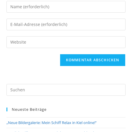
Gib
deinen
Namen
Gib
oder
deine
Benutzernamen
E-
Gib
zum
Mail-
deine
Kommentieren
Adresse
Website-
ein
zum
URL
Kommentieren
ein
ein
(optional)
Pre
Es
to
Neueste Beiträge
clo
the
„Neue Bildergalerie: Mein Schiff Relax in Kiel online!“
sea
pan