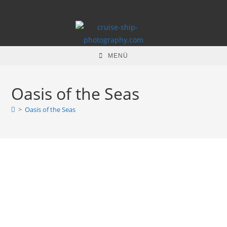
Zum
Inhalt
springen
MENÜ
Oasis of the Seas
>
Oasis of the Seas