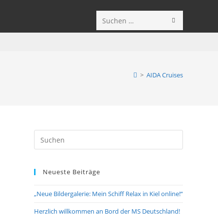
SUCHE
Diese
STARTEN
Website
durchsuchen
>
AIDA Cruises
Press
Escape
to
Neueste Beiträge
close
the
„Neue Bildergalerie: Mein Schiff Relax in Kiel online!“
search
panel.
Herzlich willkommen an Bord der MS Deutschland!