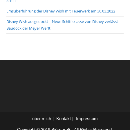
Schiff
Emsüberführung der Disney Wish mit Feuerwerk am 30.03.2022
Disney Wish ausgedockt – Neue Schiffsklasse von Disney verlässt
Baudock der Meyer Werft
über mich
Kontakt
Impressum
Copyright © 2019 Björn Haß - All Rights Reserved.