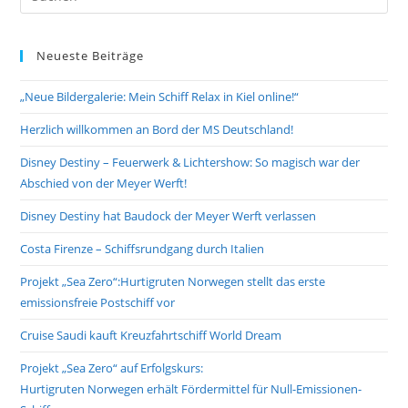
Es
to
Neueste Beiträge
clo
the
„Neue Bildergalerie: Mein Schiff Relax in Kiel online!“
sea
pan
Herzlich willkommen an Bord der MS Deutschland!
Disney Destiny – Feuerwerk & Lichtershow: So magisch war der
Abschied von der Meyer Werft!
Disney Destiny hat Baudock der Meyer Werft verlassen
Costa Firenze – Schiffsrundgang durch Italien
Projekt „Sea Zero“:Hurtigruten Norwegen stellt das erste
emissionsfreie Postschiff vor
Cruise Saudi kauft Kreuzfahrtschiff World Dream
Projekt „Sea Zero“ auf Erfolgskurs:
Hurtigruten Norwegen erhält Fördermittel für Null-Emissionen-