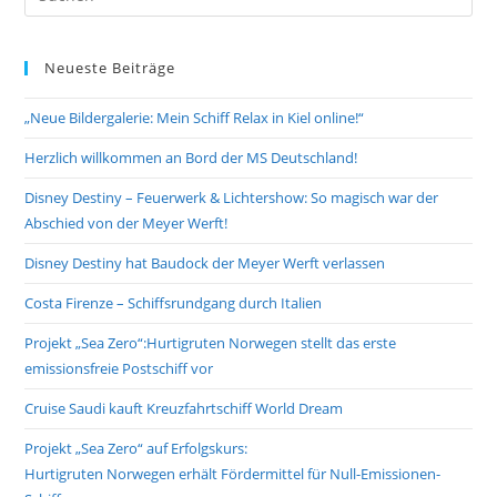
Es
to
Neueste Beiträge
clo
the
„Neue Bildergalerie: Mein Schiff Relax in Kiel online!“
sea
pan
Herzlich willkommen an Bord der MS Deutschland!
Disney Destiny – Feuerwerk & Lichtershow: So magisch war der
Abschied von der Meyer Werft!
Disney Destiny hat Baudock der Meyer Werft verlassen
Costa Firenze – Schiffsrundgang durch Italien
Projekt „Sea Zero“:Hurtigruten Norwegen stellt das erste
emissionsfreie Postschiff vor
Cruise Saudi kauft Kreuzfahrtschiff World Dream
Projekt „Sea Zero“ auf Erfolgskurs:
Hurtigruten Norwegen erhält Fördermittel für Null-Emissionen-