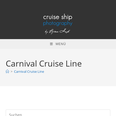
Zum
Inhalt
springen
MENÜ
Carnival Cruise Line
>
Carnival Cruise Line
Pre