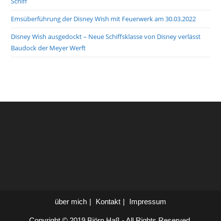
Schiff
Emsüberführung der Disney Wish mit Feuerwerk am 30.03.2022
Disney Wish ausgedockt – Neue Schiffsklasse von Disney verlässt
Baudock der Meyer Werft
über mich
Kontakt
Impressum
Copyright © 2019 Björn Haß - All Rights Reserved.