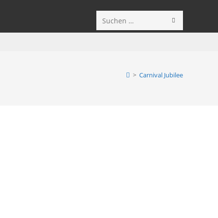
SUCHE
Diese
STARTEN
Website
durchsuchen
>
Carnival Jubilee