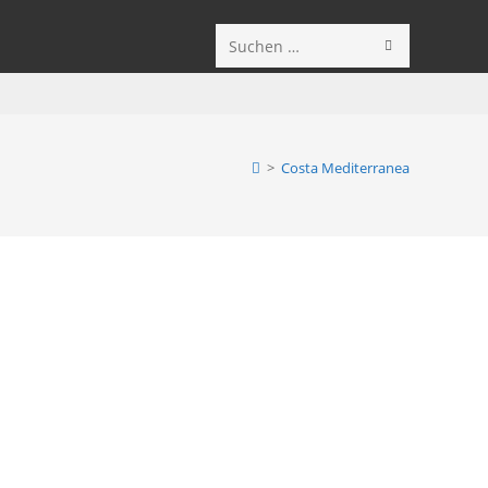
SUCHE
Diese
STARTEN
Website
durchsuchen
>
Costa Mediterranea