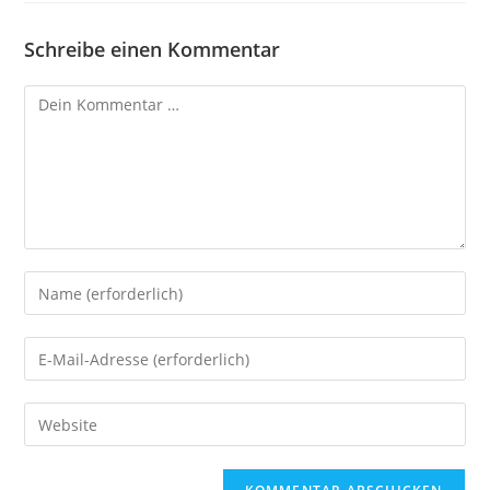
Schreibe einen Kommentar
Kommentar
Gib
deinen
Namen
Gib
oder
deine
Benutzernamen
E-
Gib
zum
Mail-
deine
Kommentieren
Adresse
Website-
ein
zum