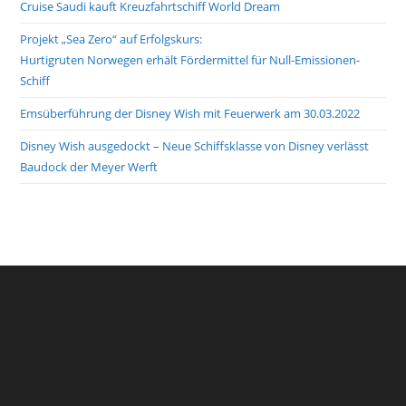
Cruise Saudi kauft Kreuzfahrtschiff World Dream
Projekt „Sea Zero“ auf Erfolgskurs:
Hurtigruten Norwegen erhält Fördermittel für Null-Emissionen-
Schiff
Emsüberführung der Disney Wish mit Feuerwerk am 30.03.2022
Disney Wish ausgedockt – Neue Schiffsklasse von Disney verlässt
Baudock der Meyer Werft