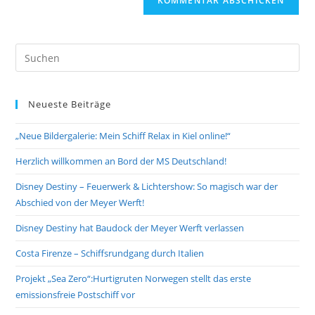
URL
Kommentieren
ein
ein
(optional)
Pre
Es
to
Neueste Beiträge
clo
the
„Neue Bildergalerie: Mein Schiff Relax in Kiel online!“
sea
pan
Herzlich willkommen an Bord der MS Deutschland!
Disney Destiny – Feuerwerk & Lichtershow: So magisch war der
Abschied von der Meyer Werft!
Disney Destiny hat Baudock der Meyer Werft verlassen
Costa Firenze – Schiffsrundgang durch Italien
Projekt „Sea Zero“:Hurtigruten Norwegen stellt das erste
emissionsfreie Postschiff vor