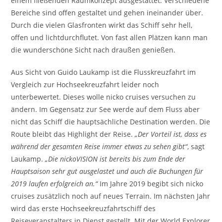
einem fließenden Raumkonzept ausgestattet. Verschiedene
Bereiche sind offen gestaltet und gehen ineinander über.
Durch die vielen Glasfronten wirkt das Schiff sehr hell,
offen und lichtdurchflutet. Von fast allen Plätzen kann man
die wunderschöne Sicht nach draußen genießen.
Aus Sicht von Guido Laukamp ist die Flusskreuzfahrt im
Vergleich zur Hochseekreuzfahrt leider noch
unterbewertet. Dieses wolle nicko cruises versuchen zu
ändern. Im Gegensatz zur See werde auf dem Fluss aber
nicht das Schiff die hauptsächliche Destination werden. Die
Route bleibt das Highlight der Reise.
„Der Vorteil ist, dass es
während der gesamten Reise immer etwas zu sehen gibt“
, sagt
Laukamp.
„Die nickoVISION ist bereits bis zum Ende der
Hauptsaison sehr gut ausgelastet und auch die Buchungen für
2019 laufen erfolgreich an.“
Im Jahre 2019 begibt sich nicko
cruises zusätzlich noch auf neues Terrain. Im nächsten Jahr
wird das erste Hochseekreuzfahrtschiff des
Reiseveranstalters in Dienst gestellt. Mit der World Explorer