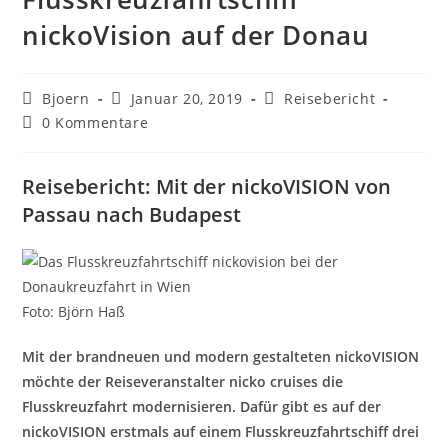
nickoVision auf der Donau
Beitrags-
Beitrag
Beitrags-
Bjoern
Januar 20, 2019
Reisebericht
Autor:
veröffentlicht:
Kategorie:
Beitrags-
0 Kommentare
Kommentare:
Reisebericht: Mit der nickoVISION von
Passau nach Budapest
Foto: Björn Haß
Mit der brandneuen und modern gestalteten nickoVISION
möchte der Reiseveranstalter nicko cruises die
Flusskreuzfahrt modernisieren. Dafür gibt es auf der
nickoVISION erstmals auf einem Flusskreuzfahrtschiff drei