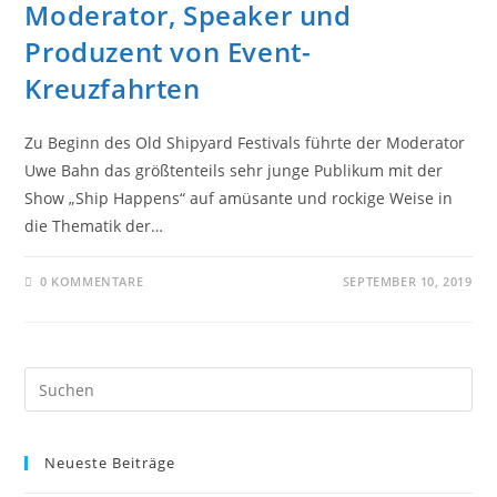
Moderator, Speaker und
Produzent von Event-
Kreuzfahrten
Zu Beginn des Old Shipyard Festivals führte der Moderator
Uwe Bahn das größtenteils sehr junge Publikum mit der
Show „Ship Happens“ auf amüsante und rockige Weise in
die Thematik der…
0 KOMMENTARE
SEPTEMBER 10, 2019
Pre
Es
to
Neueste Beiträge
clo
the