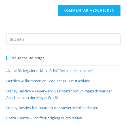
Adresse
Website-
ein
zum
URL
Kommentieren
ein
ein
(optional)
Pre
Es
to
Neueste Beiträge
clo
the
„Neue Bildergalerie: Mein Schiff Relax in Kiel online!“
sea
pan
Herzlich willkommen an Bord der MS Deutschland!
Disney Destiny – Feuerwerk & Lichtershow: So magisch war der
Abschied von der Meyer Werft!
Disney Destiny hat Baudock der Meyer Werft verlassen
Costa Firenze – Schiffsrundgang durch Italien