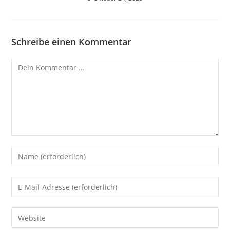
Schreibe einen Kommentar
Kommentar
Gib
deinen
Namen
Gib
oder
deine
Benutzernamen
E-
Gib
zum
Mail-
deine
Kommentieren