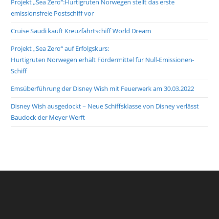
Projekt „Sea Zero“:Hurtigruten Norwegen stellt das erste
emissionsfreie Postschiff vor
Cruise Saudi kauft Kreuzfahrtschiff World Dream
Projekt „Sea Zero“ auf Erfolgskurs:
Hurtigruten Norwegen erhält Fördermittel für Null-Emissionen-
Schiff
Emsüberführung der Disney Wish mit Feuerwerk am 30.03.2022
Disney Wish ausgedockt – Neue Schiffsklasse von Disney verlässt
Baudock der Meyer Werft