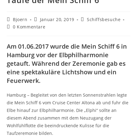
Taufe der Mein Schiff 6
Beitrags-
Beitrag
Beitrags-
Bjoern
Januar 20, 2019
Schiffsbesuche
Autor:
veröffentlicht:
Kategorie:
Beitrags-
0 Kommentare
Kommentare:
Am 01.06.2017 wurde die Mein Schiff 6 in
Hamburg vor der Elbphilharmonie
getauft
. Während der Zeremonie gab es
eine spektakuläre Lichtshow und ein
Feuerwerk.
Hamburg – Begleitet von den letzten Sonnenstrahlen legte
die Mein Schiff 6 vom Cruise Center Altona ab und fuhr die
Elbe hinauf zur Elbphilharmonie. Die „Elphi“ sollte an
diesem Abend zusammen mit dem Neuzugang der
Wohlfühlflotte die beeindruckende Kulisse für die
Taufzeremonie bilden.