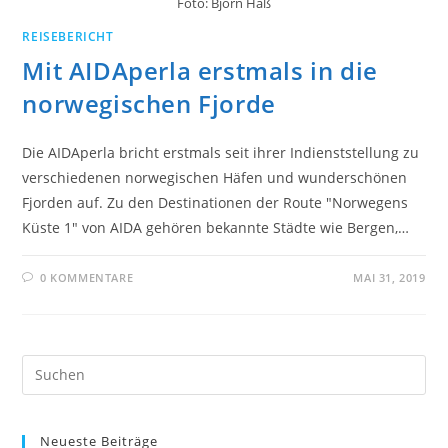
Foto: Björn Haß
REISEBERICHT
Mit AIDAperla erstmals in die
norwegischen Fjorde
Die AIDAperla bricht erstmals seit ihrer Indienststellung zu
verschiedenen norwegischen Häfen und wunderschönen
Fjorden auf. Zu den Destinationen der Route "Norwegens
Küste 1" von AIDA gehören bekannte Städte wie Bergen,…
0 KOMMENTARE
MAI 31, 2019
Pre
Es
to
Neueste Beiträge
clo