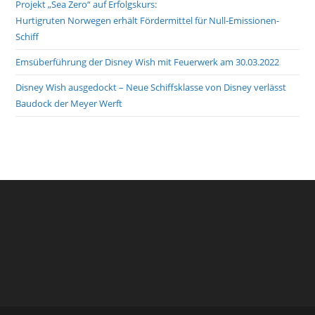
Projekt „Sea Zero“ auf Erfolgskurs:
Hurtigruten Norwegen erhält Fördermittel für Null-Emissionen-
Schiff
Emsüberführung der Disney Wish mit Feuerwerk am 30.03.2022
Disney Wish ausgedockt – Neue Schiffsklasse von Disney verlässt
Baudock der Meyer Werft