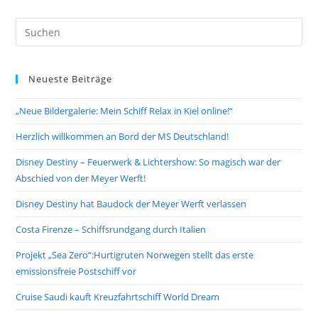
Pre
Es
to
Neueste Beiträge
clo
the
„Neue Bildergalerie: Mein Schiff Relax in Kiel online!“
sea
pan
Herzlich willkommen an Bord der MS Deutschland!
Disney Destiny – Feuerwerk & Lichtershow: So magisch war der
Abschied von der Meyer Werft!
Disney Destiny hat Baudock der Meyer Werft verlassen
Costa Firenze – Schiffsrundgang durch Italien
Projekt „Sea Zero“:Hurtigruten Norwegen stellt das erste
emissionsfreie Postschiff vor
Cruise Saudi kauft Kreuzfahrtschiff World Dream